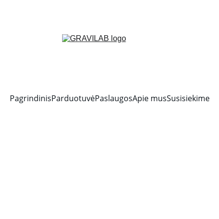
Pagrindinis
Parduotuvė
Paslaugos
Apie mus
Susisiekime