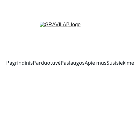
Pagrindinis
Parduotuvė
Paslaugos
Apie mus
Susisiekime